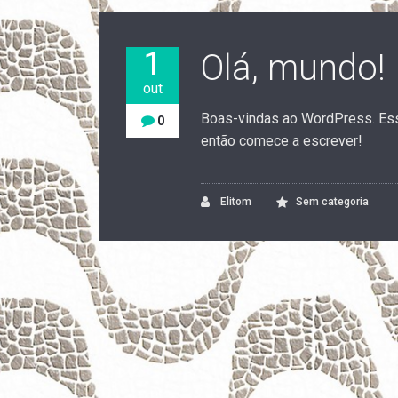
1
Olá, mundo!
out
Boas-vindas ao WordPress. Esse
0
então comece a escrever!
Elitom
Sem categoria